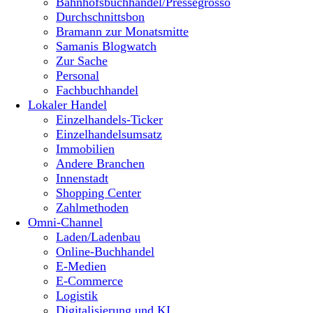
Bahnhofsbuchhandel/Pressegrosso
Durchschnittsbon
Bramann zur Monatsmitte
Samanis Blogwatch
Zur Sache
Personal
Fachbuchhandel
Lokaler Handel
Einzelhandels-Ticker
Einzelhandelsumsatz
Immobilien
Andere Branchen
Innenstadt
Shopping Center
Zahlmethoden
Omni-Channel
Laden/Ladenbau
Online-Buchhandel
E-Medien
E-Commerce
Logistik
Digitalisierung und KI