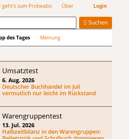
r geht’s zum Probeabo
Über
Login
Suchen
pp des Tages
Meinung
Umsatztest
6. Aug. 2026
Deutscher Buchhandel im Juli
vermutlich nur leicht im Rückstand
Warengruppentest
13. Jul. 2026
Halbzeitbilanz in den Warengruppen:
Belletristik und Schulbuch dominieren