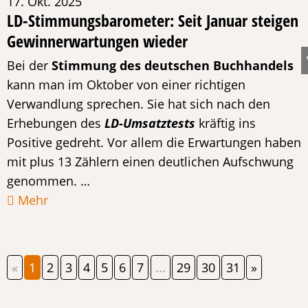
17. Okt. 2025
LD-Stimmungsbarometer: Seit Januar steigen
Gewinnerwartungen wieder
Bei der
Stimmung des deutschen Buchhandels
kann man im Oktober von einer richtigen
Verwandlung sprechen. Sie hat sich nach den
Erhebungen des
LD-Umsatztests
kräftig ins
Positive gedreht. Vor allem die Erwartungen haben
mit plus 13 Zählern einen deutlichen Aufschwung
genommen. …
Mehr
«
1
2
3
4
5
6
7
...
29
30
31
»