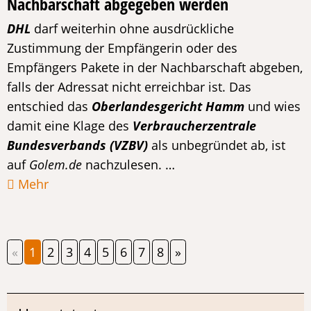
Nachbarschaft abgegeben werden
DHL
darf weiterhin ohne ausdrückliche
Zustimmung der Empfängerin oder des
Empfängers Pakete in der Nachbarschaft abgeben,
falls der Adressat nicht erreichbar ist. Das
entschied das
Oberlandesgericht Hamm
und wies
damit eine Klage des
Verbraucherzentrale
Bundesverbands (VZBV)
als unbegründet ab, ist
auf
Golem.de
nachzulesen. …
Mehr
«
1
2
3
4
5
6
7
8
»