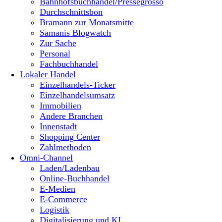
Bahnhofsbuchhandel/Pressegrosso
Durchschnittsbon
Bramann zur Monatsmitte
Samanis Blogwatch
Zur Sache
Personal
Fachbuchhandel
Lokaler Handel
Einzelhandels-Ticker
Einzelhandelsumsatz
Immobilien
Andere Branchen
Innenstadt
Shopping Center
Zahlmethoden
Omni-Channel
Laden/Ladenbau
Online-Buchhandel
E-Medien
E-Commerce
Logistik
Digitalisierung und KI