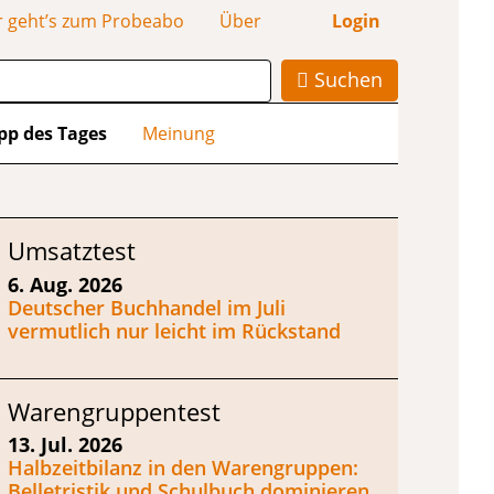
r geht’s zum Probeabo
Über
Login
Suchen
pp des Tages
Meinung
Umsatztest
6. Aug. 2026
Deutscher Buchhandel im Juli
vermutlich nur leicht im Rückstand
Warengruppentest
13. Jul. 2026
Halbzeitbilanz in den Warengruppen:
Belletristik und Schulbuch dominieren