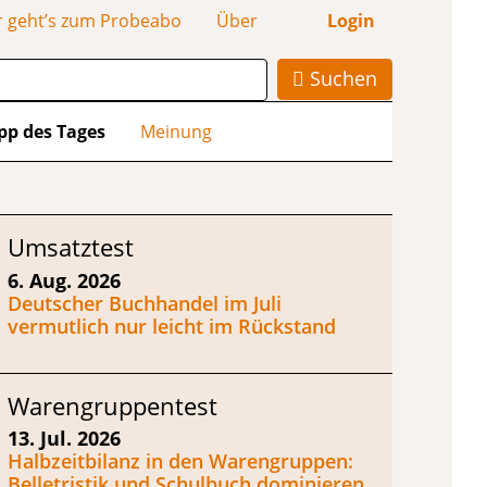
r geht’s zum Probeabo
Über
Login
Suchen
pp des Tages
Meinung
Umsatztest
6. Aug. 2026
Deutscher Buchhandel im Juli
vermutlich nur leicht im Rückstand
Warengruppentest
13. Jul. 2026
Halbzeitbilanz in den Warengruppen:
Belletristik und Schulbuch dominieren