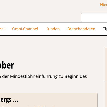
Hie
del
Omni-Channel
Kunden
Branchendaten
Ti
bber
gen der Mindestlohneinführung zu Beginn des
ergs ...