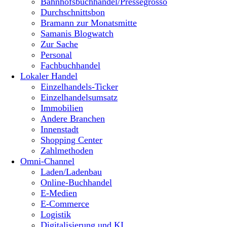
Bahnhofsbuchhandel/Pressegrosso
Durchschnittsbon
Bramann zur Monatsmitte
Samanis Blogwatch
Zur Sache
Personal
Fachbuchhandel
Lokaler Handel
Einzelhandels-Ticker
Einzelhandelsumsatz
Immobilien
Andere Branchen
Innenstadt
Shopping Center
Zahlmethoden
Omni-Channel
Laden/Ladenbau
Online-Buchhandel
E-Medien
E-Commerce
Logistik
Digitalisierung und KI