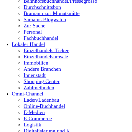
Bahnhofsbuchhandel/Pressegrosso
Durchschnittsbon
Bramann zur Monatsmitte
Samanis Blogwatch
Zur Sache
Personal
Fachbuchhandel
Lokaler Handel
Einzelhandels-Ticker
Einzelhandelsumsatz
Immobilien
Andere Branchen
Innenstadt
Shopping Center
Zahlmethoden
Omni-Channel
Laden/Ladenbau
Online-Buchhandel
E-Medien
E-Commerce
Logistik
Digitalisierung und KI