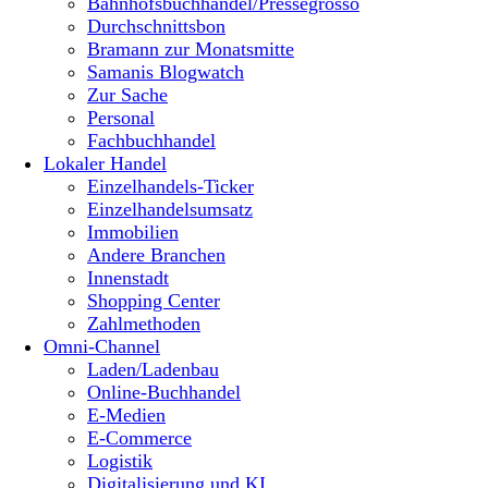
Bahnhofsbuchhandel/Pressegrosso
Durchschnittsbon
Bramann zur Monatsmitte
Samanis Blogwatch
Zur Sache
Personal
Fachbuchhandel
Lokaler Handel
Einzelhandels-Ticker
Einzelhandelsumsatz
Immobilien
Andere Branchen
Innenstadt
Shopping Center
Zahlmethoden
Omni-Channel
Laden/Ladenbau
Online-Buchhandel
E-Medien
E-Commerce
Logistik
Digitalisierung und KI