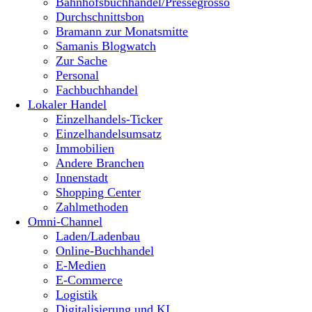
Bahnhofsbuchhandel/Pressegrosso
Durchschnittsbon
Bramann zur Monatsmitte
Samanis Blogwatch
Zur Sache
Personal
Fachbuchhandel
Lokaler Handel
Einzelhandels-Ticker
Einzelhandelsumsatz
Immobilien
Andere Branchen
Innenstadt
Shopping Center
Zahlmethoden
Omni-Channel
Laden/Ladenbau
Online-Buchhandel
E-Medien
E-Commerce
Logistik
Digitalisierung und KI