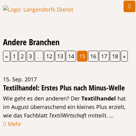
Andere Branchen
«
1
2
3
...
12
13
14
15
16
17
18
»
15. Sep. 2017
Textilhandel: Erstes Plus nach Minus-Welle
Wie geht es den anderen? Der
Textilhandel
hat
im August überraschend ein kleines Plus erzielt,
wie das Fachblatt
TextilWirtschaft
mitteilt. …
Mehr