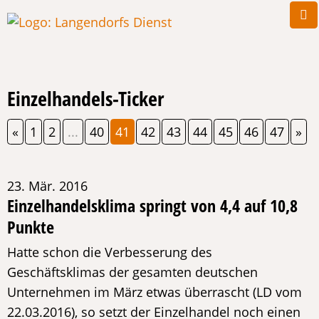
Einzelhandels-Ticker
«
1
2
...
40
41
42
43
44
45
46
47
»
23. Mär. 2016
Einzelhandelsklima springt von 4,4 auf 10,8
Punkte
Hatte schon die Verbesserung des
Geschäftsklimas der gesamten deutschen
Unternehmen im März etwas überrascht (LD vom
22.03.2016), so setzt der Einzelhandel noch einen