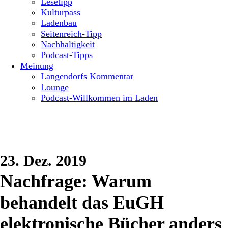
Lesetipp
Kulturpass
Ladenbau
Seitenreich-Tipp
Nachhaltigkeit
Podcast-Tipps
Meinung
Langendorfs Kommentar
Lounge
Podcast-Willkommen im Laden
23. Dez. 2019
Nachfrage: Warum
behandelt das EuGH
elektronische Bücher anders