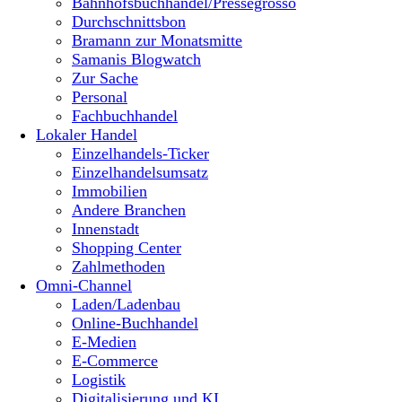
Bahnhofsbuchhandel/Pressegrosso
Durchschnittsbon
Bramann zur Monatsmitte
Samanis Blogwatch
Zur Sache
Personal
Fachbuchhandel
Lokaler Handel
Einzelhandels-Ticker
Einzelhandelsumsatz
Immobilien
Andere Branchen
Innenstadt
Shopping Center
Zahlmethoden
Omni-Channel
Laden/Ladenbau
Online-Buchhandel
E-Medien
E-Commerce
Logistik
Digitalisierung und KI