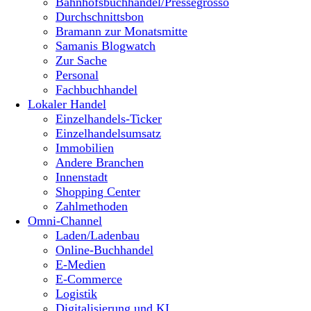
Bahnhofsbuchhandel/Pressegrosso
Durchschnittsbon
Bramann zur Monatsmitte
Samanis Blogwatch
Zur Sache
Personal
Fachbuchhandel
Lokaler Handel
Einzelhandels-Ticker
Einzelhandelsumsatz
Immobilien
Andere Branchen
Innenstadt
Shopping Center
Zahlmethoden
Omni-Channel
Laden/Ladenbau
Online-Buchhandel
E-Medien
E-Commerce
Logistik
Digitalisierung und KI