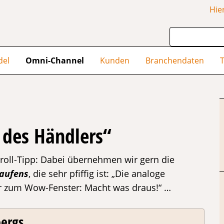
Hie
del
Omni-Channel
Kunden
Branchendaten
T
 des Händlers“
oll-Tipp: Dabei übernehmen wir gern die
kaufens
, die sehr pfiffig ist: „Die analoge
r zum Wow-Fenster: Macht was draus!“ …
ergs ...