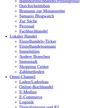
Bahnhofsbuchhandel/Pressegrosso
Durchschnittsbon
Bramann zur Monatsmitte
Samanis Blogwatch
Zur Sache
Personal
Fachbuchhandel
Lokaler Handel
Einzelhandels-Ticker
Einzelhandelsumsatz
Immobilien
Andere Branchen
Innenstadt
Shopping Center
Zahlmethoden
Omni-Channel
Laden/Ladenbau
Online-Buchhandel
E-Medien
E-Commerce
Logistik
Digitalisierung und KI