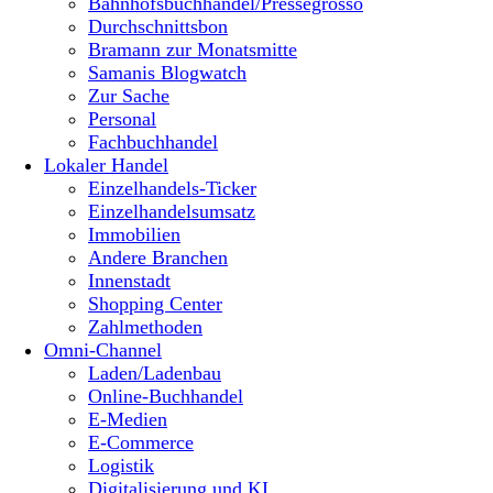
Bahnhofsbuchhandel/Pressegrosso
Durchschnittsbon
Bramann zur Monatsmitte
Samanis Blogwatch
Zur Sache
Personal
Fachbuchhandel
Lokaler Handel
Einzelhandels-Ticker
Einzelhandelsumsatz
Immobilien
Andere Branchen
Innenstadt
Shopping Center
Zahlmethoden
Omni-Channel
Laden/Ladenbau
Online-Buchhandel
E-Medien
E-Commerce
Logistik
Digitalisierung und KI