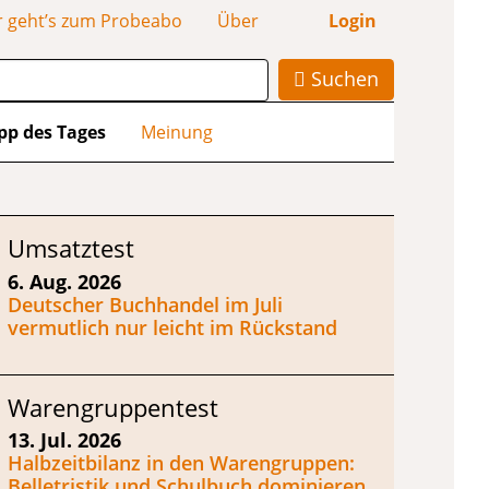
r geht’s zum Probeabo
Über
Login
Suchen
pp des Tages
Meinung
Umsatztest
6. Aug. 2026
Deutscher Buchhandel im Juli
vermutlich nur leicht im Rückstand
Warengruppentest
13. Jul. 2026
Halbzeitbilanz in den Warengruppen:
Belletristik und Schulbuch dominieren