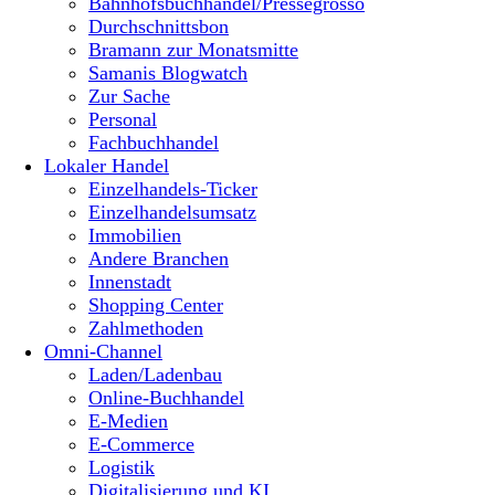
Bahnhofsbuchhandel/Pressegrosso
Durchschnittsbon
Bramann zur Monatsmitte
Samanis Blogwatch
Zur Sache
Personal
Fachbuchhandel
Lokaler Handel
Einzelhandels-Ticker
Einzelhandelsumsatz
Immobilien
Andere Branchen
Innenstadt
Shopping Center
Zahlmethoden
Omni-Channel
Laden/Ladenbau
Online-Buchhandel
E-Medien
E-Commerce
Logistik
Digitalisierung und KI