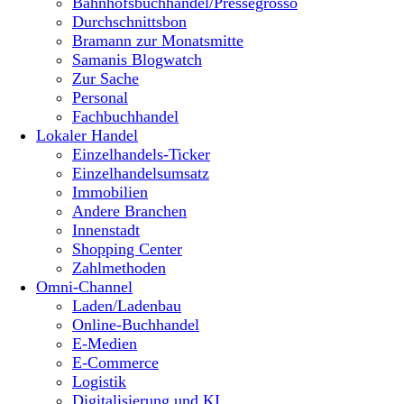
Bahnhofsbuchhandel/Pressegrosso
Durchschnittsbon
Bramann zur Monatsmitte
Samanis Blogwatch
Zur Sache
Personal
Fachbuchhandel
Lokaler Handel
Einzelhandels-Ticker
Einzelhandelsumsatz
Immobilien
Andere Branchen
Innenstadt
Shopping Center
Zahlmethoden
Omni-Channel
Laden/Ladenbau
Online-Buchhandel
E-Medien
E-Commerce
Logistik
Digitalisierung und KI