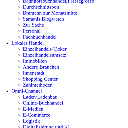
Bahnhofsbuchhandel/Pressegrosso
Durchschnittsbon
Bramann zur Monatsmitte
Samanis Blogwatch
Zur Sache
Personal
Fachbuchhandel
Lokaler Handel
Einzelhandels-Ticker
Einzelhandelsumsatz
Immobilien
Andere Branchen
Innenstadt
Shopping Center
Zahlmethoden
Omni-Channel
Laden/Ladenbau
Online-Buchhandel
E-Medien
E-Commerce
Logistik
Digitalisierung und KI