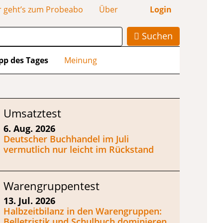
r geht’s zum Probeabo
Über
Login
Suchen
pp des Tages
Meinung
Umsatztest
6. Aug. 2026
Deutscher Buchhandel im Juli
vermutlich nur leicht im Rückstand
Warengruppentest
13. Jul. 2026
Halbzeitbilanz in den Warengruppen:
Belletristik und Schulbuch dominieren