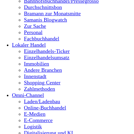
Bahnhofsbuchhandel/Pressegrosso
Durchschnittsbon
Bramann zur Monatsmitte
Samanis Blogwatch
Zur Sache
Personal
Fachbuchhandel
Lokaler Handel
Einzelhandels-Ticker
Einzelhandelsumsatz
Immobilien
Andere Branchen
Innenstadt
Shopping Center
Zahlmethoden
Omni-Channel
Laden/Ladenbau
Online-Buchhandel
E-Medien
E-Commerce
Logistik
Digitalisierung und KI