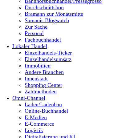
Bahnhofsbuchhandel/Pressegrosso
Durchschnittsbon
Bramann zur Monatsmitte
Samanis Blogwatch
Zur Sache
Personal
Fachbuchhandel
Lokaler Handel
Einzelhandels-Ticker
Einzelhandelsumsatz
Immobilien
Andere Branchen
Innenstadt
Shopping Center
Zahlmethoden
Omni-Channel
Laden/Ladenbau
Online-Buchhandel
E-Medien
E-Commerce
Logistik
Digitalisierung und KI