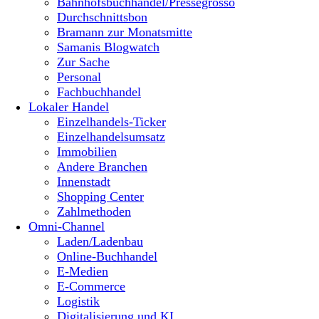
Bahnhofsbuchhandel/Pressegrosso
Durchschnittsbon
Bramann zur Monatsmitte
Samanis Blogwatch
Zur Sache
Personal
Fachbuchhandel
Lokaler Handel
Einzelhandels-Ticker
Einzelhandelsumsatz
Immobilien
Andere Branchen
Innenstadt
Shopping Center
Zahlmethoden
Omni-Channel
Laden/Ladenbau
Online-Buchhandel
E-Medien
E-Commerce
Logistik
Digitalisierung und KI