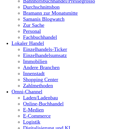
Bahnhofsbuchhandel/Pressegrosso
Durchschnittsbon
Bramann zur Monatsmitte
Samanis Blogwatch
Zur Sache
Personal
Fachbuchhandel
Lokaler Handel
Einzelhandels-Ticker
Einzelhandelsumsatz
Immobilien
Andere Branchen
Innenstadt
Shopping Center
Zahlmethoden
Omni-Channel
Laden/Ladenbau
Online-Buchhandel
E-Medien
E-Commerce
Logistik
Digitalisierung und KI