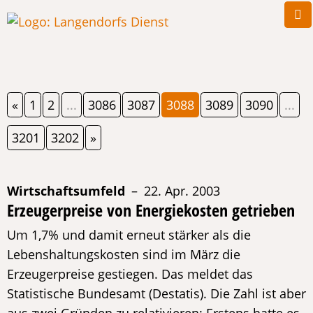
«
1
2
...
3086
3087
3088
3089
3090
...
3201
3202
»
Wirtschaftsumfeld
– 22. Apr. 2003
Erzeugerpreise von Energiekosten getrieben
Um 1,7% und damit erneut stärker als die
Lebenshaltungskosten sind im März die
Erzeugerpreise gestiegen. Das meldet das
Statistische Bundesamt (Destatis). Die Zahl ist aber