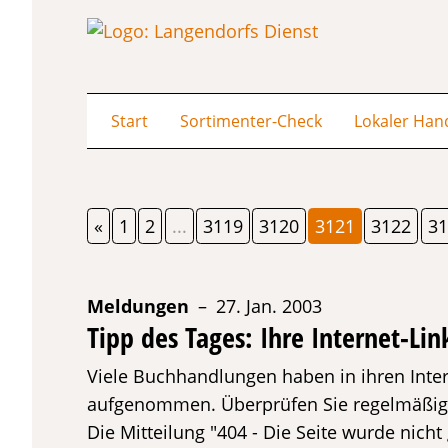
Start
Sortimenter-Check
Lokaler Han
«
1
2
...
3119
3120
3121
3122
31
Meldungen
– 27. Jan. 2003
Tipp des Tages: Ihre Internet-Lin
Viele Buchhandlungen haben in ihren Inte
aufgenommen. Überprüfen Sie regelmäßig, 
Die Mitteilung "404 - Die Seite wurde nich