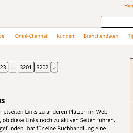
Hie
del
Omni-Channel
Kunden
Branchendaten
Ti
23
...
3201
3202
»
ks
rnetseiten Links zu anderen Plätzen im Web
ob diese Links noch zu aktiven Seiten führen.
t gefunden" hat für eine Buchhandlung eine