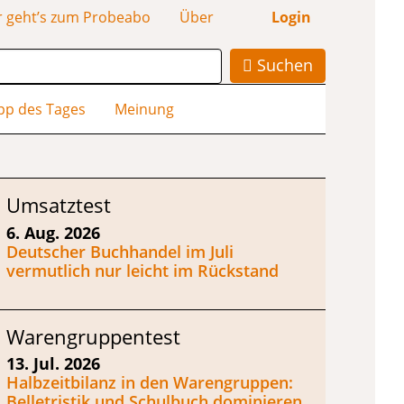
r geht’s zum Probeabo
Über
Login
Suchen
pp des Tages
Meinung
Umsatztest
6. Aug. 2026
Deutscher Buchhandel im Juli
vermutlich nur leicht im Rückstand
Warengruppentest
13. Jul. 2026
Halbzeitbilanz in den Warengruppen:
Belletristik und Schulbuch dominieren