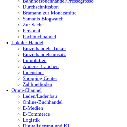
Bahnhofsbuchhandel/Pressegrosso
Durchschnittsbon
Bramann zur Monatsmitte
Samanis Blogwatch
Zur Sache
Personal
Fachbuchhandel
Lokaler Handel
Einzelhandels-Ticker
Einzelhandelsumsatz
Immobilien
Andere Branchen
Innenstadt
Shopping Center
Zahlmethoden
Omni-Channel
Laden/Ladenbau
Online-Buchhandel
E-Medien
E-Commerce
Logistik
Digitalisierung und KI