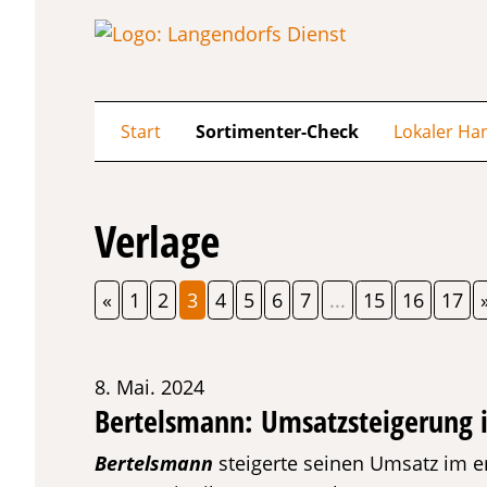
Start
Sortimenter-Check
Lokaler Ha
Verlage
«
1
2
3
4
5
6
7
...
15
16
17
8. Mai. 2024
Bertelsmann: Umsatzsteigerung 
Bertelsmann
steigerte seinen Umsatz im er