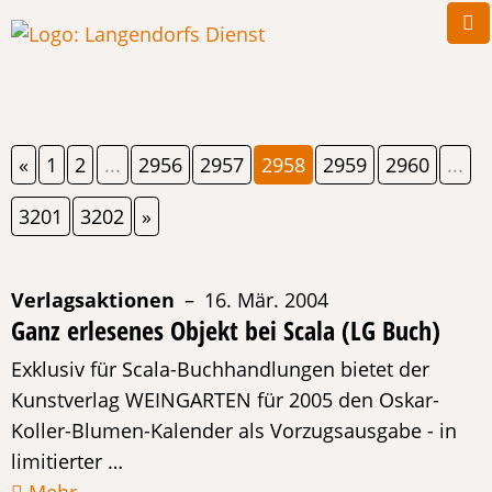
«
1
2
...
2956
2957
2958
2959
2960
...
3201
3202
»
Verlagsaktionen
– 16. Mär. 2004
Ganz erlesenes Objekt bei Scala (LG Buch)
Exklusiv für Scala-Buchhandlungen bietet der
Kunstverlag WEINGARTEN für 2005 den Oskar-
Koller-Blumen-Kalender als Vorzugsausgabe - in
limitierter …