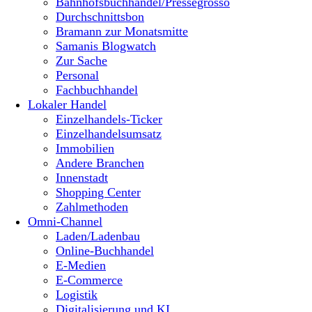
Bahnhofsbuchhandel/Pressegrosso
Durchschnittsbon
Bramann zur Monatsmitte
Samanis Blogwatch
Zur Sache
Personal
Fachbuchhandel
Lokaler Handel
Einzelhandels-Ticker
Einzelhandelsumsatz
Immobilien
Andere Branchen
Innenstadt
Shopping Center
Zahlmethoden
Omni-Channel
Laden/Ladenbau
Online-Buchhandel
E-Medien
E-Commerce
Logistik
Digitalisierung und KI