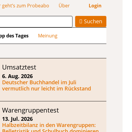
r geht’s zum Probeabo
Über
Login
Suchen
pp des Tages
Meinung
Umsatztest
6. Aug. 2026
Deutscher Buchhandel im Juli
vermutlich nur leicht im Rückstand
Warengruppentest
13. Jul. 2026
Halbzeitbilanz in den Warengruppen:
Belletristik und Schulbuch dominieren