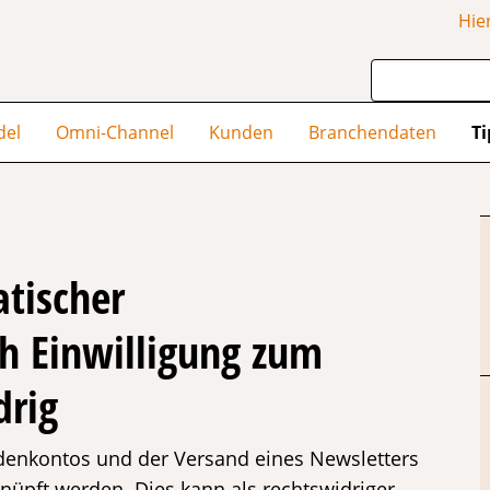
Hie
del
Omni-Channel
Kunden
Branchendaten
Ti
tischer
h Einwilligung zum
drig
ndenkontos und der Versand eines Newsletters
nüpft werden. Dies kann als rechtswidriger